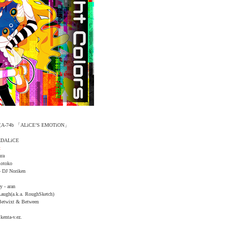
74b 「ALiCE’S EMOTiON」
REDALiCE
t
ura
motoko
- DJ Noriken
 - aran
Laugh(a.k.a. RoughSketch)
 Betwixt & Between
kenta-v.ez.