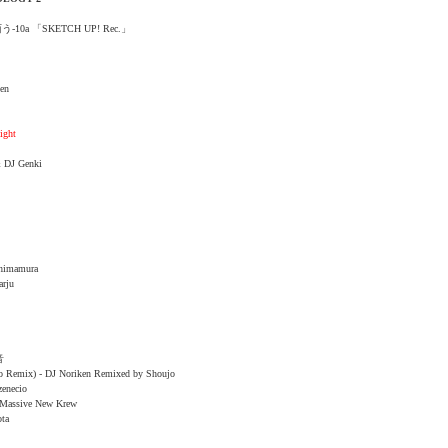
10a 「SKETCH UP! Rec.」
ken
ight
& DJ Genki
Shimamura
arju
音
jo Remix) - DJ Noriken Remixed by Shoujo
zenecio
- Massive New Krew
ota