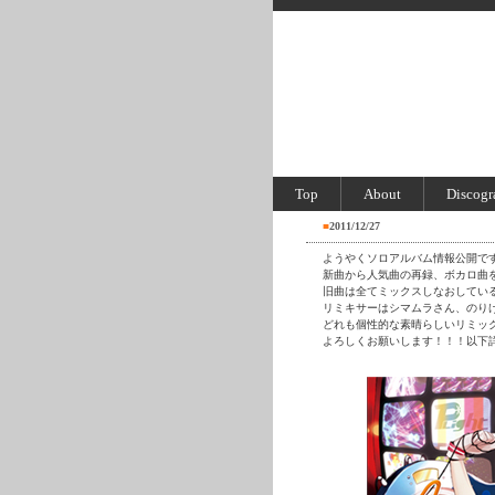
Top
About
Discogr
■
2011/12/27
ようやくソロアルバム情報公開で
新曲から人気曲の再録、ボカロ曲
旧曲は全てミックスしなおしてい
リミキサーはシマムラさん、のりけ
どれも個性的な素晴らしいリミッ
よろしくお願いします！！！以下