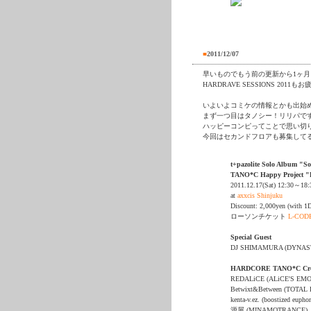
■
2011/12/07
早いものでもう前の更新から1ヶ
HARDRAVE SESSIONS 2
いよいよコミケの情報とかも出始
まず一つ目はタノシー！リリパで
ハッピーコンピってことで思い切
今回はセカンドフロアも募集して
t+pazolite Solo Album "So
TANO*C Happy Project "Br
2011.12.17(Sat) 12:30～18:
at
axxcis Shinjuku
Discount: 2,000yen (with 1D
ローソンチケット
L-CODE
Special Guest
DJ SHIMAMURA (DYNAS
HARDCORE TANO*C Cr
REDALiCE (ALiCE'S EMO
Betwixt&Between (TOTA
kenta-v.ez. (boostized euphor
源屋 (MINAMOTRANCE)