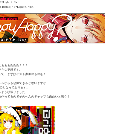
P*Light ft. *airi
 Remix) / P*Light ft. *airi
たぁぁぁあああ！！！
そうな予感です。
して、まずはゲスト参加のものを！
トルからも想像できると思いますが、
CDとなっております。
るよう頑張りました。
曲作ってるのでそのへんのギャップも面白いと思う！