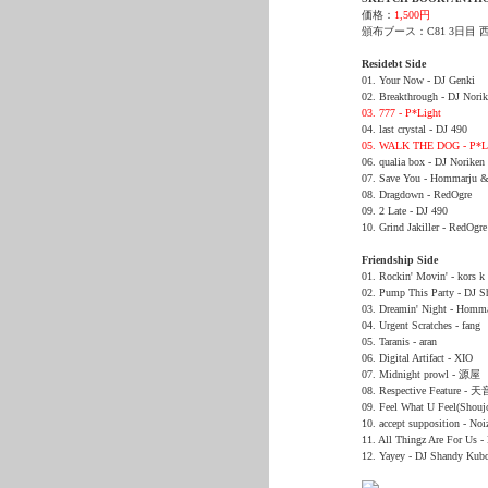
価格：
1,500円
頒布ブース：C81 3日目 西う-
Residebt Side
01. Your Now - DJ Genki
02. Breakthrough - DJ Nori
03. 777 - P*Light
04. last crystal - DJ 490
05. WALK THE DOG - P*L
06. qualia box - DJ Noriken
07. Save You - Hommarju 
08. Dragdown - RedOgre
09. 2 Late - DJ 490
10. Grind Jakiller - RedOgre
Friendship Side
01. Rockin' Movin' - kors k
02. Pump This Party - DJ 
03. Dreamin' Night - Homm
04. Urgent Scratches - fang
05. Taranis - aran
06. Digital Artifact - XIO
07. Midnight prowl - 源屋
08. Respective Feature - 天
09. Feel What U Feel(Shou
10. accept supposition - Noi
11. All Thingz Are For Us 
12. Yayey - DJ Shandy Kub