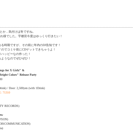
月とか…気付けば冬ですね。
011もお疲れ様でした。宇都宮今度はゆっくり行きたい！
める時期ですが、その前に年内のDJ告知です！
すのでコミケ前にCDゲットできちゃうよ！
りハッピーなの作った！
るようなのでぜひぜひ！
ngs for X Girlz" &
ight Colors" Release Party
30
rink) / Door: 2,500yen (with 1Drink)
: 71310
TY RECORDS)
ew
TiON)
L DISCOMMUNICATION)
ia)