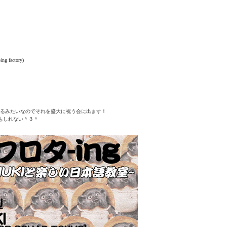
 factory)
るみたいなのでそれを盛大に祝う会に出ます！
かもしれない＾３＾