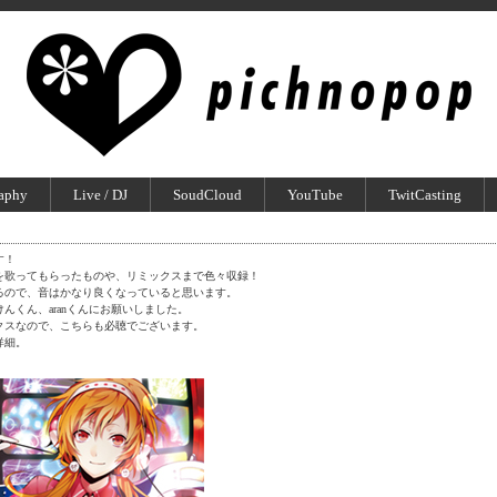
aphy
Live / DJ
SoudCloud
YouTube
TwitCasting
す！
を歌ってもらったものや、リミックスまで色々収録！
るので、音はかなり良くなっていると思います。
んくん、aranくんにお願いしました。
クスなので、こちらも必聴でございます。
詳細。