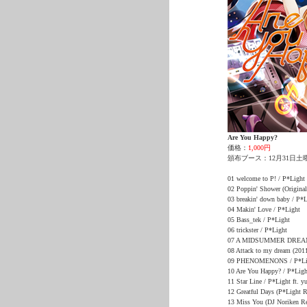
Are You Happy?
価格：
1,000円
頒布ブース：12月31日土
01 welcome to P! / P*Light
02 Poppin' Shower (Origina
03 breakin' down baby / P*L
04 Makin' Love / P*Light
05 Bass_tek / P*Light
06 trickster / P*Light
07 A MIDSUMMER DREAMER
08 Attack to my dream (2011
09 PHENOMENONS / P*Li
10 Are You Happy? / P*Light
11 Star Line / P*Light ft. y
12 Greatful Days (P*Light 
13 Miss You (DJ Noriken R