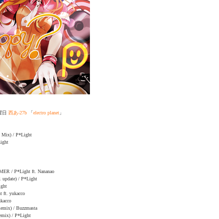
曜日
西あ-27b
「
electro planet
」
l Mix) / P*Light
ight
 / P*Light ft. Nananao
 update) / P*Light
ght
 ft. yukacco
ukacco
Remix) / Buzzmasta
emix) / P*Light