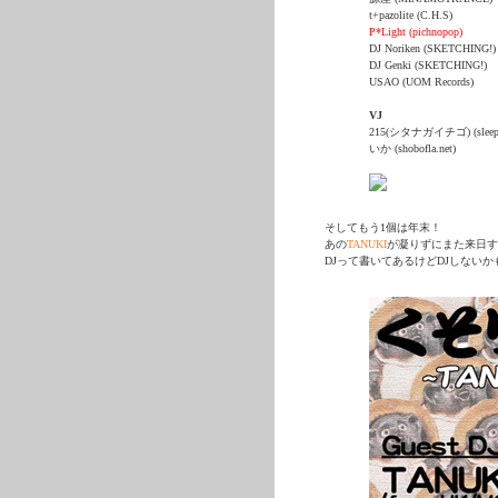
t+pazolite (C.H.S)
P*Light (pichnopop)
DJ Noriken (SKETCHING!)
DJ Genki (SKETCHING!)
USAO (UOM Records)
VJ
215(シタナガイチゴ) (sleeping
いか (shobofla.net)
そしてもう1個は年末！
あの
TANUKI
が凝りずにまた来日す
DJって書いてあるけどDJしない