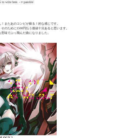
to write here. - t+pazolite
ん！またあのコンピが蘇る！的な感じです。
そのために1500円払う価値十分あると思います。
な意味でぶっ飛んだ曲になりました。
OLOGY 2