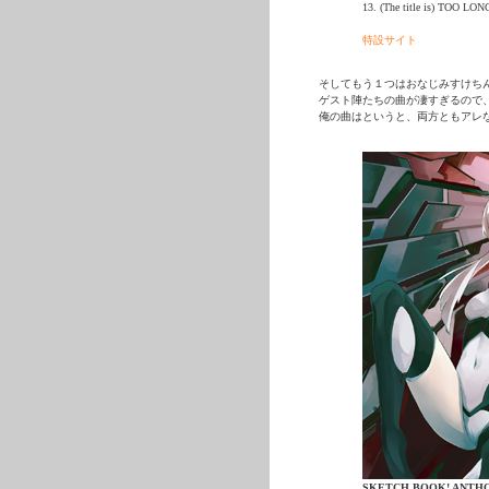
13. (The title is) TOO LONG 
特設サイト
そしてもう１つはおなじみすけち
ゲスト陣たちの曲が凄すぎるので、
俺の曲はというと、両方ともアレ
SKETCH BOOK! ANTH