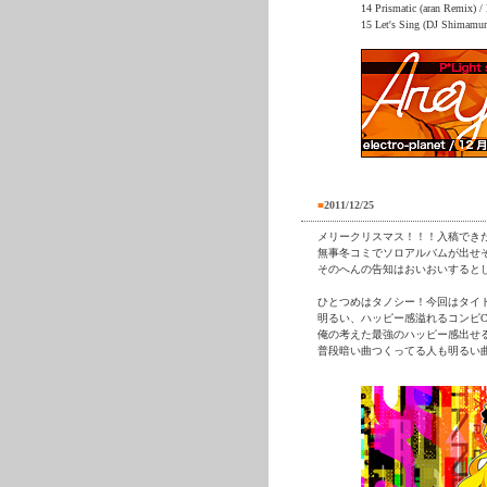
14 Prismatic (aran Remix) / 
15 Let's Sing (DJ Shimamura
■
2011/12/25
メリークリスマス！！！入稿でき
無事冬コミでソロアルバムが出せ
そのへんの告知はおいおいすると
ひとつめはタノシー！今回はタイ
明るい、ハッピー感溢れるコンピ
俺の考えた最強のハッピー感出せ
普段暗い曲つくってる人も明るい