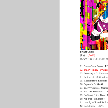
Bright Colors
価格：
1,500円
頒布ブース：C81 2日目 東A-
01. Come Come Power - 
02. smiley*smiley - P*Ligh
03. Discovery - DJ Shimam
04. Last night - 源屋 feat. 
05. Randomize to Euphoria 
06. Squash! - DJ Genki
07. The Vividness of Memory
08. We Love Hardcore - DJ 
09. So Sweet Bitter Days -
10. Vip Star - Noizenecio
11. how d'y'ALL scrEAm? - 
12. Fog deposit - USAO